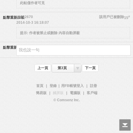
此帖僅作者可見
y9782670
該用戶已被刪除
#
點擊重新加載
15
2014-10-3 16:18:07
提示:
作者被禁止或刪除 內容自動屏蔽
點擊重新加載
上一頁
第3頁
下一頁
首頁
|
登錄
|
用FB帳號登入
|
註冊
簡易版
|
觸屏版
|
電腦版
|
客戶端
© Comsenz Inc.