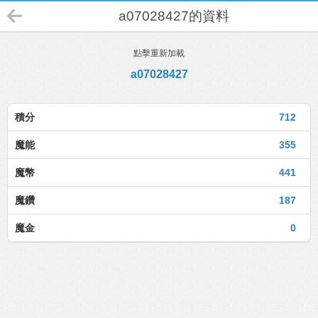
a07028427的資料
點擊重新加載
a07028427
積分
712
魔能
355
魔幣
441
魔鑽
187
魔金
0