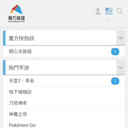
魔方快熱頌
開心水族箱
5
熱門手游
天堂2：革命
1
地下城物語
刀塔傳奇
神魔之塔
Pokémon Go