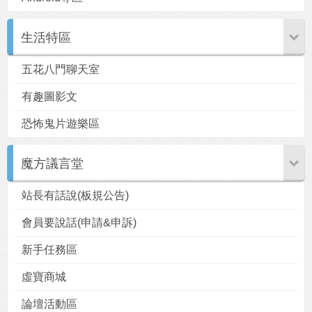
生活特區
五花八門聊天室
用戶
版塊
搜索
有趣圖影文
恐怖鬼片遊樂區
魔方議言堂
站長有話說(板規公告)
會員要說話(申請&申訴)
新手任務區
虛寶商城
論壇活動區