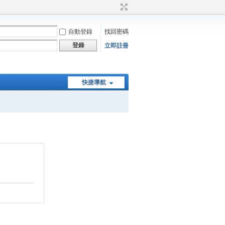
自動登錄
找回密碼
登錄
立即註冊
快捷導航