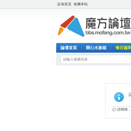
設為首頁
收藏本站
論壇首頁
開心水族箱
每日簽
請稍候...