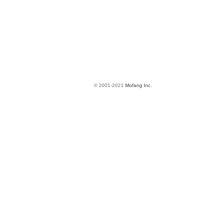
© 2001-2021
Mofang Inc.