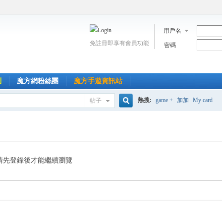
用戶名
免註冊即享有會員功能
密碼
到
魔方網粉絲團
魔方手遊資訊站
熱搜:
game +
加加
My card
帖子
搜
索
請先登錄後才能繼續瀏覽