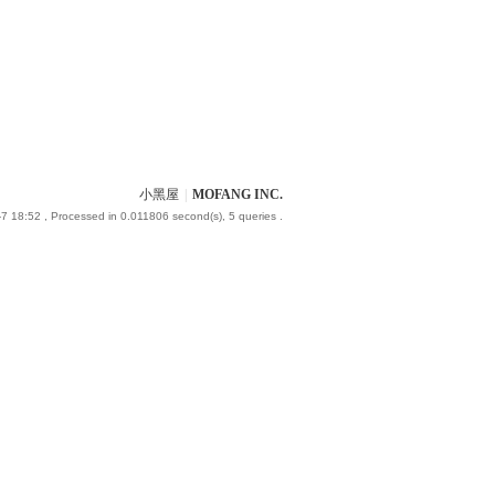
小黑屋
|
MOFANG INC.
7 18:52
, Processed in 0.011806 second(s), 5 queries .