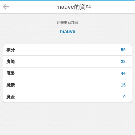
mauve的資料
點擊重新加載
mauve
積分
59
魔能
28
魔幣
44
魔鑽
15
魔金
0