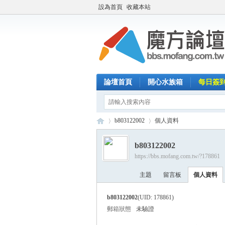
設為首頁
收藏本站
論壇首頁
開心水族箱
每日簽
b803122002
個人資料
b803122002
https://bbs.mofang.com.tw/?178861
魔
›
›
主題
留言板
個人資料
b803122002
(UID: 178861)
郵箱狀態
未驗證