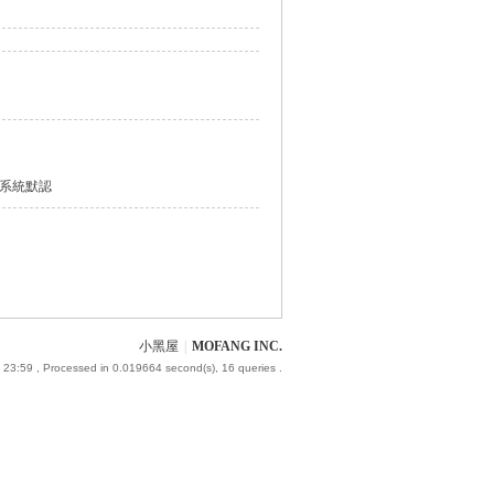
系統默認
小黑屋
|
MOFANG INC.
 23:59
, Processed in 0.019664 second(s), 16 queries .