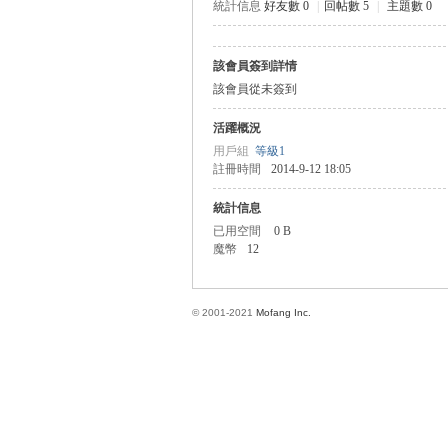
統計信息
好友數 0
|
回帖數 5
|
主題數 0
該會員簽到詳情
方
該會員從未簽到
活躍概況
用戶組
等級1
註冊時間
2014-9-12 18:05
統計信息
已用空間
0 B
魔幣
12
網
© 2001-2021
Mofang Inc.