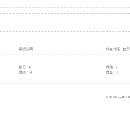
最後訪問
所在時區
使用
積分
4
魔能
2
魔鑽
54
魔金
0
GMT+8, 2026-8-8