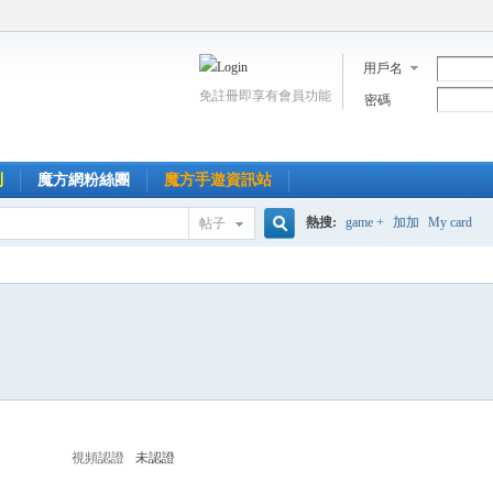
用戶名
免註冊即享有會員功能
密碼
到
魔方網粉絲團
魔方手遊資訊站
熱搜:
game +
加加
My card
帖子
搜
索
視頻認證
未認證