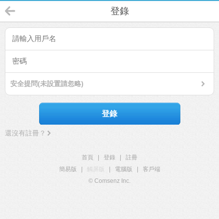
登錄
安全提問(未設置請忽略)
登錄
還沒有註冊？
首頁
|
登錄
|
註冊
簡易版
|
觸屏版
|
電腦版
|
客戶端
© Comsenz Inc.