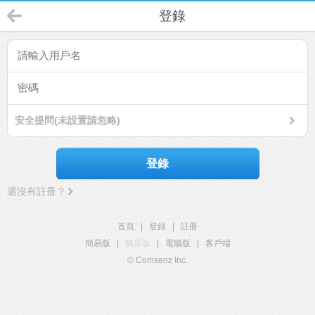
登錄
安全提問(未設置請忽略)
登錄
還沒有註冊？
首頁
|
登錄
|
註冊
簡易版
|
觸屏版
|
電腦版
|
客戶端
© Comsenz Inc.