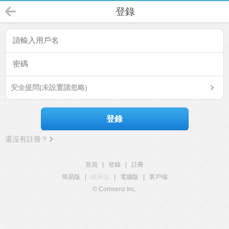
登錄
安全提問(未設置請忽略)
登錄
還沒有註冊？
首頁
|
登錄
|
註冊
簡易版
|
觸屏版
|
電腦版
|
客戶端
© Comsenz Inc.