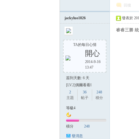
回復
jackyluo1026
發表於 2014-
方
睿睿三勝 
TA的每日心情
開心
2014-9-16
13:47
簽到天數: 6 天
[LV.2]偶爾看看I
網
2
36
248
主題
帖子
積分
等級4
積分
248
發消息