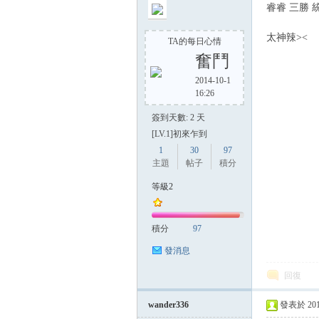
睿睿 三勝
太神辣><
TA的每日心情
奮鬥
2014-10-1
16:26
簽到天數: 2 天
[LV.1]初來乍到
1
30
97
主題
帖子
積分
等級2
積分
97
發消息
回復
wander336
發表於 2014-