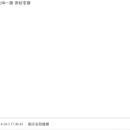
 統坤一勝 青蛙零勝
10-3 17:46:43
|
顯示全部樓層