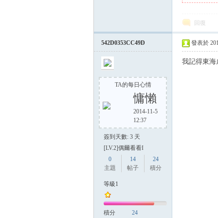
回復
542D0353CC49D
發表於 2014-
我記得東海
TA的每日心情
慵懶
2014-11-5
12:37
簽到天數: 3 天
[LV.2]偶爾看看I
0
14
24
主題
帖子
積分
等級1
積分
24