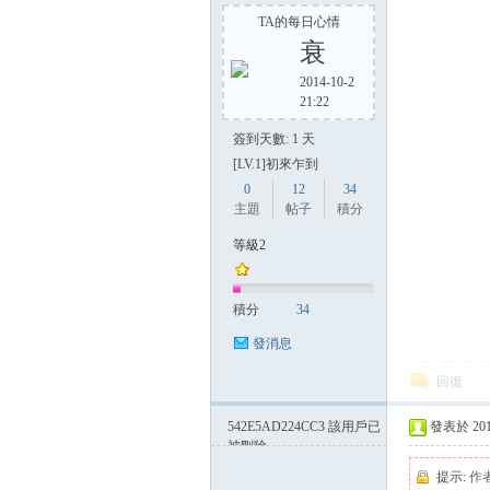
TA的每日心情
衰
2014-10-2
21:22
簽到天數: 1 天
[LV.1]初來乍到
0
12
34
主題
帖子
積分
等級2
積分
34
發消息
回復
542E5AD224CC3
該用戶已
發表於 2014-
被刪除
提示:
作