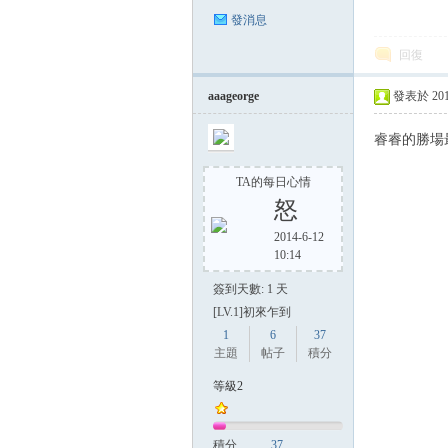
發消息
回復
aaageorge
發表於 2014-
睿睿的勝場
TA的每日心情
怒
2014-6-12
10:14
簽到天數: 1 天
[LV.1]初來乍到
1
6
37
主題
帖子
積分
等級2
積分
37