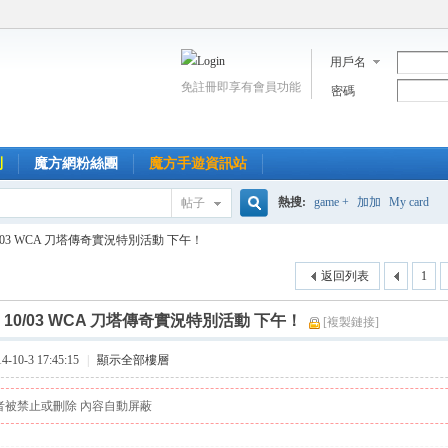
用戶名
免註冊即享有會員功能
密碼
到
魔方網粉絲團
魔方手遊資訊站
熱搜:
game +
加加
My card
帖子
搜
0/03 WCA 刀塔傳奇實況特別活動 下午！
返回列表
1
索
]
10/03 WCA 刀塔傳奇實況特別活動 下午！
[複製鏈接]
10-3 17:45:15
|
顯示全部樓層
者被禁止或刪除 內容自動屏蔽