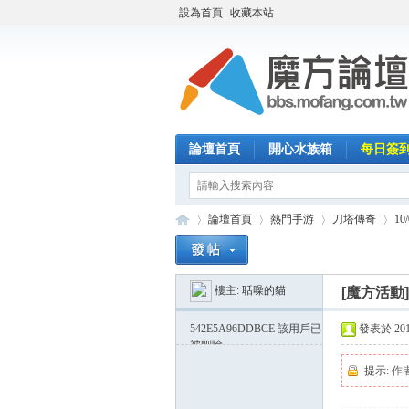
設為首頁
收藏本站
論壇首頁
開心水族箱
每日簽
論壇首頁
熱門手游
刀塔傳奇
1
樓主:
聒噪的貓
[魔方活動
魔
»
›
›
›
542E5A96DDBCE
該用戶已
發表於 2014-
被刪除
提示:
作