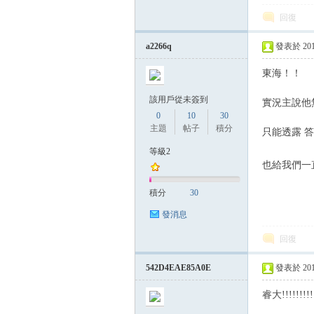
回復
a2266q
發表於 2014-
東海！！
該用戶從未簽到
實況主說他
0
10
30
主題
帖子
積分
只能透露 
等級2
也給我們一
積分
30
發消息
回復
542D4EAE85A0E
發表於 2014-
睿大!!!!!!!!!!!