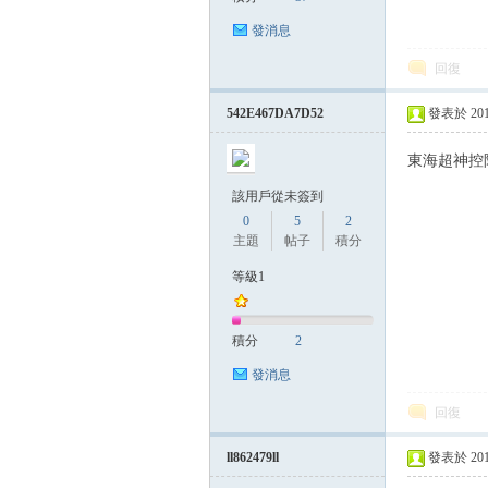
發消息
回復
542E467DA7D52
發表於 2014-
東海超神控
該用戶從未簽到
0
5
2
主題
帖子
積分
等級1
積分
2
發消息
回復
ll862479ll
發表於 2014-