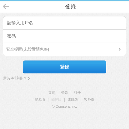
登錄
安全提問(未設置請忽略)
登錄
還沒有註冊？
首頁
|
登錄
|
註冊
簡易版
|
觸屏版
|
電腦版
|
客戶端
© Comsenz Inc.