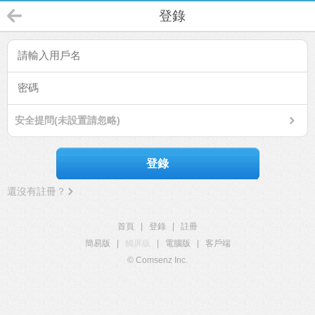
登錄
安全提問(未設置請忽略)
登錄
還沒有註冊？
首頁
|
登錄
|
註冊
簡易版
|
觸屏版
|
電腦版
|
客戶端
© Comsenz Inc.