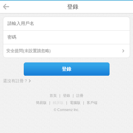
登錄
安全提問(未設置請忽略)
登錄
還沒有註冊？
首頁
|
登錄
|
註冊
簡易版
|
觸屏版
|
電腦版
|
客戶端
© Comsenz Inc.