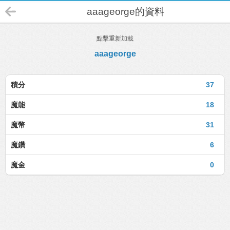
aaageorge的資料
點擊重新加載
aaageorge
積分
37
魔能
18
魔幣
31
魔鑽
6
魔金
0