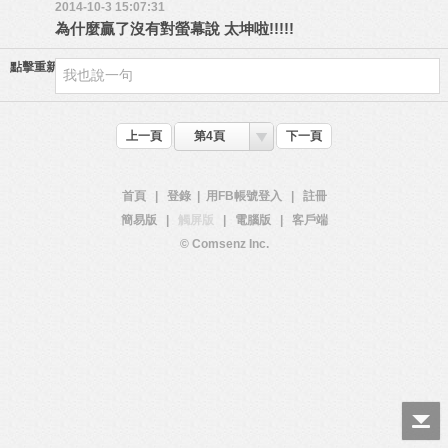
2014-10-3 15:07:31
為什麼贏了沒有對螢幕說 太坤啦!!!!!
點擊重新加載
上一頁
第4頁
下一頁
首頁
|
登錄
|
用FB帳號登入
|
註冊
簡易版
|
觸屏版
|
電腦版
|
客戶端
© Comsenz Inc.