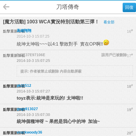
刀塔傳奇
回復
[魔方活動] 1003 WCA實況特別活動第三彈！
看全部
高雄翔翔
#
點擊重新加載
16
2014-10-3 15:07:25
統坤太坤啦~~~以4:1 擊敗對手 實在OP啊!!
542E37E97106E
該用戶已被刪除
#
點擊重新加載
17
2014-10-3 15:07:25
提示:
作者被禁止或刪除 內容自動屏蔽
pk11512
#
點擊重新加載
18
2014-10-3 15:07:27
toyz表示:統坤是來玩的! 太坤啦!!
gogo913027
#
點擊重新加載
19
2014-10-3 15:07:30
統坤個種坤呀 ~ 果然是我心中的坤 加油~
vrockwoody36
#
點擊重新加載
20