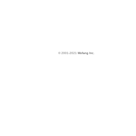
© 2001-2021
Mofang Inc.