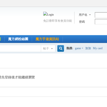
用戶名
免註冊即享有會員功能
密碼
到
魔方網粉絲團
魔方手遊資訊站
熱搜:
game +
加加
My card
帖子
搜
索
請先登錄後才能繼續瀏覽