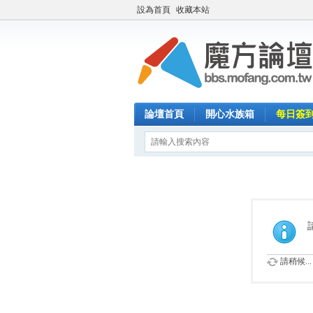
設為首頁
收藏本站
論壇首頁
開心水族箱
每日簽
請稍候...