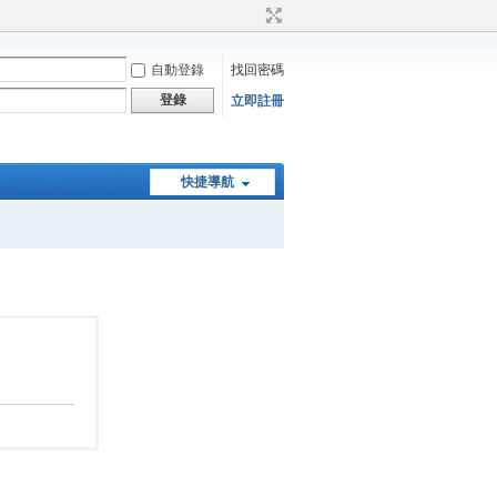
自動登錄
找回密碼
登錄
立即註冊
快捷導航