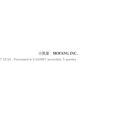
小黑屋
|
MOFANG INC.
7 15:53
, Processed in 0.010957 second(s), 5 queries .