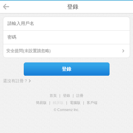
登錄
安全提問(未設置請忽略)
登錄
還沒有註冊？
首頁
|
登錄
|
註冊
簡易版
|
觸屏版
|
電腦版
|
客戶端
© Comsenz Inc.