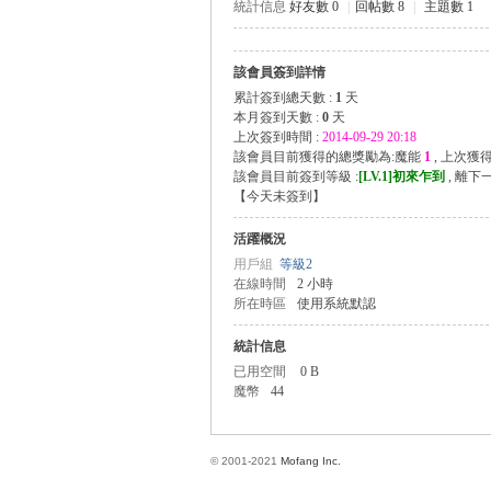
統計信息
好友數 0
|
回帖數 8
|
主題數 1
該會員簽到詳情
方
累計簽到總天數 :
1
天
本月簽到天數 :
0
天
上次簽到時間 :
2014-09-29 20:18
該會員目前獲得的總獎勵為:魔能
1
, 上次獲
該會員目前簽到等級 :
[LV.1]初來乍到
, 離下
【
今天未簽到
】
活躍概況
用戶組
等級2
在線時間
2 小時
所在時區
使用系統默認
網
統計信息
已用空間
0 B
魔幣
44
© 2001-2021
Mofang Inc.