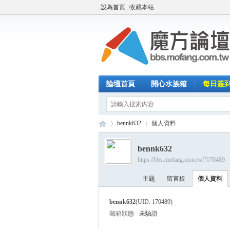
設為首頁
收藏本站
論壇首頁
開心水族箱
每日簽
bennk632
個人資料
bennk632
https://bbs.mofang.com.tw/?170489
魔
›
›
主題
留言板
個人資料
bennk632
(UID: 170489)
郵箱狀態
未驗證