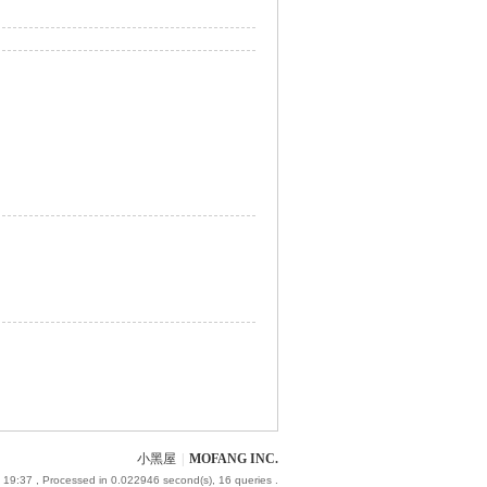
小黑屋
|
MOFANG INC.
 19:37
, Processed in 0.022946 second(s), 16 queries .