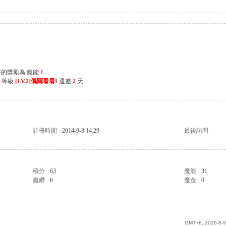
得的獎勵為:魔能
1
.
一等級
[LV.2]偶爾看看I
還差
2
天 .
註冊時間
2014-9-3 14:29
最後訪問
積分
63
魔能
31
魔鑽
6
魔金
0
GMT+8, 2026-8-9