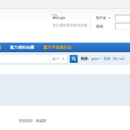
用戶名
免註冊即享有會員功能
密碼
到
魔方網粉絲團
魔方手遊資訊站
熱搜:
game +
加加
My card
帖子
搜
索
視頻認證
未認證