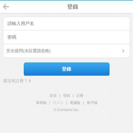
登錄
安全提問(未設置請忽略)
登錄
還沒有註冊？
首頁
|
登錄
|
註冊
簡易版
|
觸屏版
|
電腦版
|
客戶端
© Comsenz Inc.