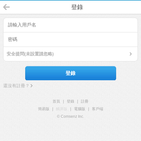
登錄
安全提問(未設置請忽略)
登錄
還沒有註冊？
首頁
|
登錄
|
註冊
簡易版
|
觸屏版
|
電腦版
|
客戶端
© Comsenz Inc.