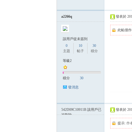
a2266q
發表於 2014-
此帖僅作
該用戶從未簽到
0
10
30
主題
帖子
積分
等級2
積分
30
發消息
542D09C10911B
該用戶已
發表於 2014-
被刪除
提示:
作