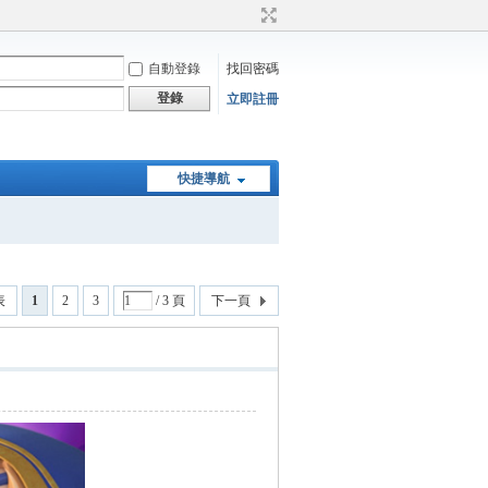
自動登錄
找回密碼
登錄
立即註冊
快捷導航
表
1
2
3
/ 3 頁
下一頁