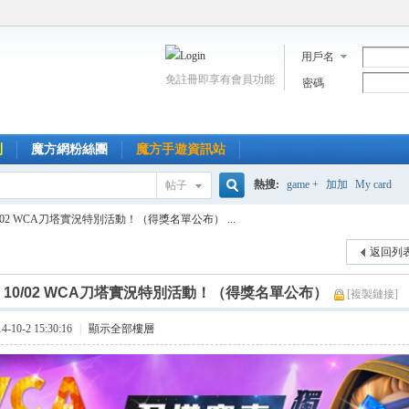
用戶名
免註冊即享有會員功能
密碼
到
魔方網粉絲團
魔方手遊資訊站
熱搜:
game +
加加
My card
帖子
搜
0/02 WCA刀塔實況特別活動！（得獎名單公布） ...
返回列
索
]
10/02 WCA刀塔實況特別活動！（得獎名單公布）
[複製鏈接]
10-2 15:30:16
|
顯示全部樓層