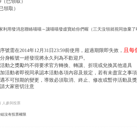
9
（已領取）
0（已領取）
家利用發消息聯絡喵喵～讓喵喵發虛寶給你們喔（三天沒領就視同放棄了
：
且每
序號需在2014年12月31日23:59前使用，超過期限即失效，
分身帳號一經發現將永久列為不歡迎戶。
活動之獎勵均不得要求官方轉換、轉讓、折現或兌換其他道具
加活動者即視同承認本活動各項內容及規定，若有未盡宜之事
遇不可預期的變更，導致必須取消、終止、修改或暫停活動及獎
請大家密切注意
共有 人參與投票
戶組沒有投票權限