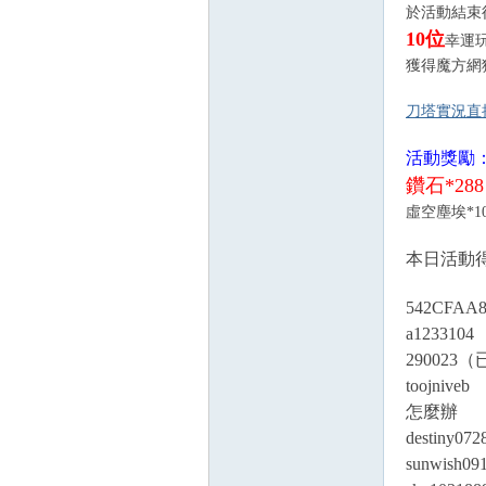
於活動結束
10位
幸運
獲得魔方網
刀塔實況直
活動獎勵
鑽石*288
虛空塵埃*1
本日活動
542CFAA8
a1233104
290023
（
toojniveb
怎麼辦
destiny072
sunwish09