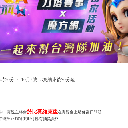
：
15時20分 ～ 10月2號 比賽結束後30分鐘
：
於比賽結束後
中，實況主將會
在實況台上發佈當日問題
中選出正確答案即可擁有抽獎資格