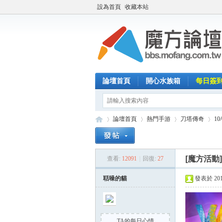
設為首頁
收藏本站
論壇首頁
開心水族箱
每日簽
論壇首頁
熱門手游
刀塔傳奇
1
[魔方活動
查看:
12091
|
回復:
27
魔
»
›
›
›
聒噪的貓
發表於 2014-
TA的每日心情