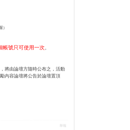
喔）
個帳號只可使用一次
。
項，將由論壇方隨時公布之，活動
勵內容論壇將公告於論壇置頂
舉報