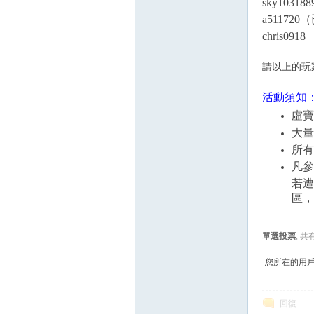
sky103188
a51172
chris0918
請以上的玩
活動須知
虛寶
大量
所有
凡參
若遭
區，
單選投票
, 
您所在的用
回復