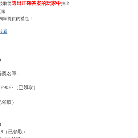
選出正確答案的玩家中
後將從
抽出
玩家
獨家提供的禮包！
接看
：
0
得獎名單：
E90F7
（已領取）
已領取）
8
18
（已領取）