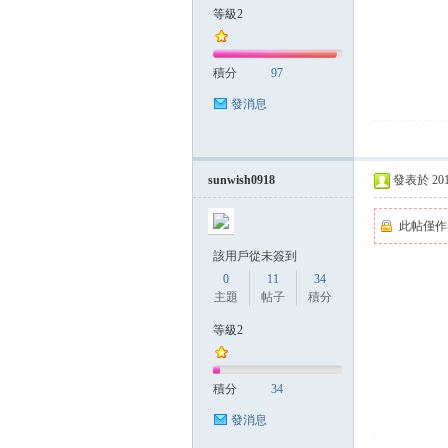
等級2
積分
97
發消息
sunwish0918
發表於 2014-
此帖僅作
該用戶從未簽到
0
11
34
主題
帖子
積分
等級2
積分
34
發消息