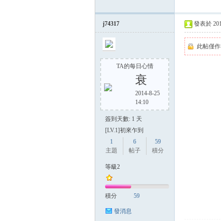
j74317
發表於 2014-
此帖僅作
TA的每日心情
衰
2014-8-25
14:10
簽到天數: 1 天
[LV.1]初來乍到
1
6
59
主題
帖子
積分
等級2
積分
59
發消息