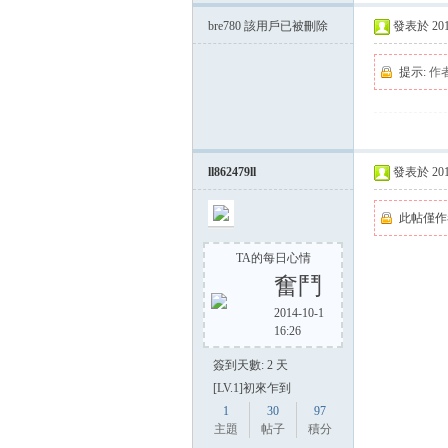
bre780
該用戶已被刪除
發表於 2014-
提示:
作
ll862479ll
發表於 2014-
此帖僅作
TA的每日心情
奮鬥
2014-10-1
16:26
簽到天數: 2 天
[LV.1]初來乍到
1
30
97
主題
帖子
積分