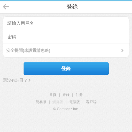
登錄
安全提問(未設置請忽略)
登錄
還沒有註冊？
首頁
|
登錄
|
註冊
簡易版
|
觸屏版
|
電腦版
|
客戶端
© Comsenz Inc.