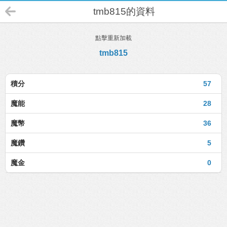
tmb815的資料
點擊重新加載
tmb815
積分
57
魔能
28
魔幣
36
魔鑽
5
魔金
0