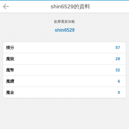
shin6529的資料
點擊重新加載
shin6529
積分
57
魔能
28
魔幣
32
魔鑽
6
魔金
0