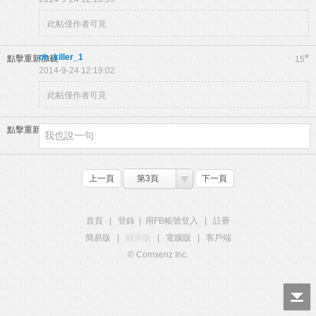
此帖僅作者可見
oh_killer_1
#
點擊重新加載
15
2014-9-24 12:19:02
此帖僅作者可見
點擊重新加載
上一頁
第3頁
下一頁
首頁
|
登錄
|
用FB帳號登入
|
註冊
簡易版
|
觸屏版
|
電腦版
|
客戶端
© Comsenz Inc.