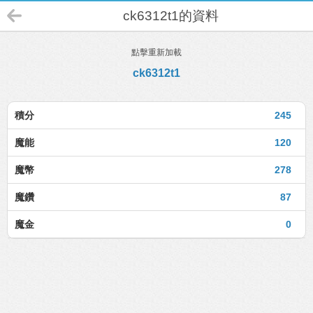
ck6312t1的資料
點擊重新加載
ck6312t1
積分
245
魔能
120
魔幣
278
魔鑽
87
魔金
0