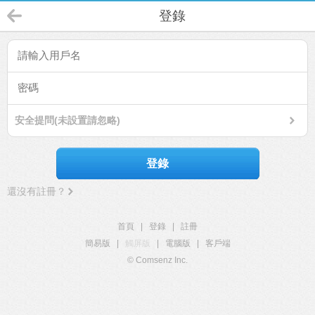
登錄
安全提問(未設置請忽略)
登錄
還沒有註冊？
首頁
|
登錄
|
註冊
簡易版
|
觸屏版
|
電腦版
|
客戶端
© Comsenz Inc.