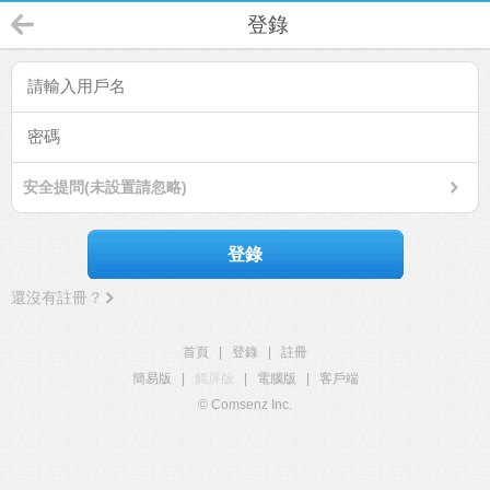
登錄
安全提問(未設置請忽略)
登錄
還沒有註冊？
首頁
|
登錄
|
註冊
簡易版
|
觸屏版
|
電腦版
|
客戶端
© Comsenz Inc.