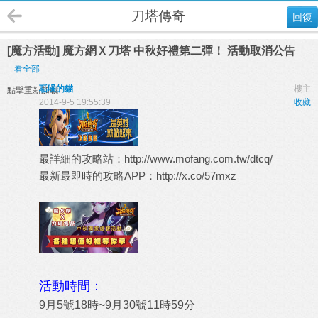
刀塔傳奇
回復
[魔方活動] 魔方網Ｘ刀塔 中秋好禮第二彈！ 活動取消公告
看全部
聒噪的貓
樓主
點擊重新加載
2014-9-5 19:55:39
收藏
最詳細的攻略站：
http://www.mofang.com.tw/dtcq/
最新最即時的攻略APP：
http://x.co/57mxz
活動時間：
9月5號18時~9月30號11時59分