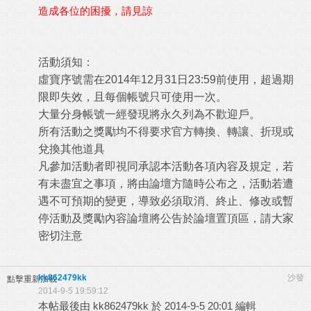
造成各位的困擾，請見諒
活動須知：
虛寶序號需在2014年12月31日23:59前使用，超過期
限即失效，且每個帳號只可使用一次。
大量分身帳號一經發現將永久列為不歡迎戶。
所有活動之獎勵均不得要求官方轉換、轉讓、折現或
兌換其他道具
凡參加活動者即視同承認本活動各項內容及規定，若
有未盡宜之事項，將由論壇方隨時公布之，活動若遭
遇不可預期的變更，導致必須取消、終止、修改或暫
停活動及獎勵內容論壇將公告於論壇置頂區，請大家
密切注意
kk862479kk
沙發
點擊重新加載
2014-9-5 19:59:12
本帖最後由 kk862479kk 於 2014-9-5 20:01 編輯