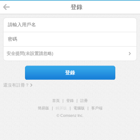
登錄
安全提問(未設置請忽略)
登錄
還沒有註冊？
首頁
|
登錄
|
註冊
簡易版
|
觸屏版
|
電腦版
|
客戶端
© Comsenz Inc.