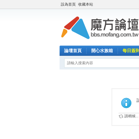
設為首頁
收藏本站
論壇首頁
開心水族箱
每日簽
請稍候...