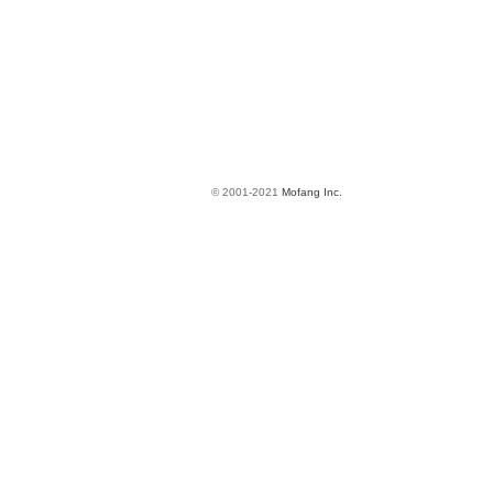
© 2001-2021
Mofang Inc.