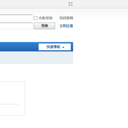
自動登錄
找回密碼
登錄
立即註冊
快捷導航