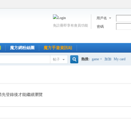
用戶名
免註冊即享有會員功能
密碼
到
魔方網粉絲團
魔方手遊資訊站
熱搜:
game +
加加
My card
帖子
搜
索
請先登錄後才能繼續瀏覽