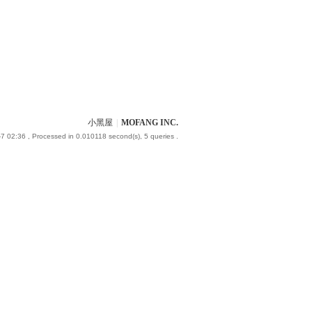
小黑屋
|
MOFANG INC.
7 02:36
, Processed in 0.010118 second(s), 5 queries .