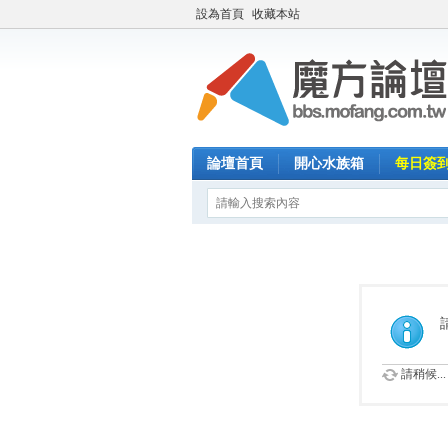
設為首頁
收藏本站
論壇首頁
開心水族箱
每日簽
請稍候...