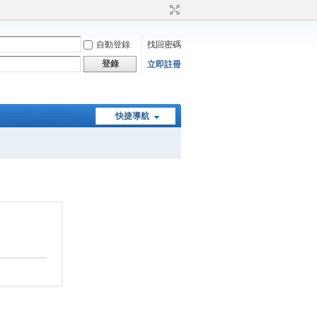
自動登錄
找回密碼
登錄
立即註冊
快捷導航