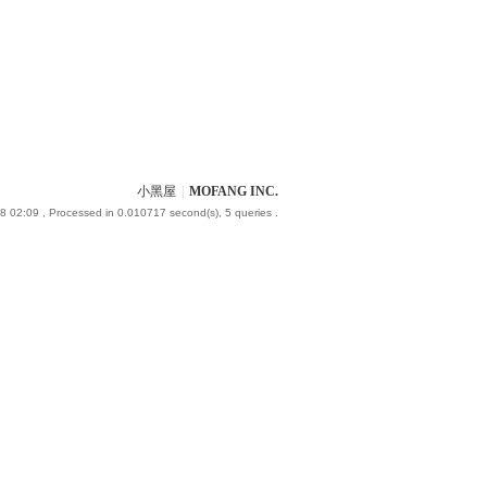
小黑屋
|
MOFANG INC.
8 02:09
, Processed in 0.010717 second(s), 5 queries .