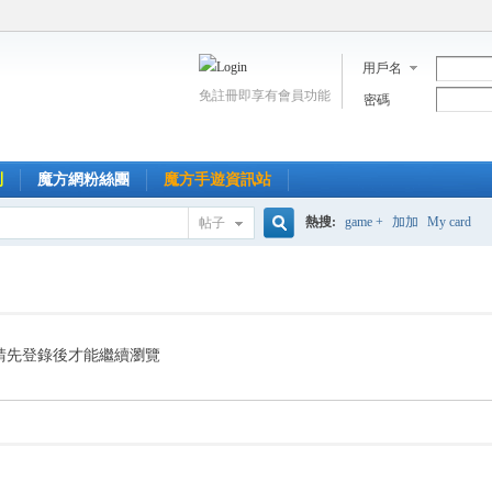
用戶名
免註冊即享有會員功能
密碼
到
魔方網粉絲團
魔方手遊資訊站
熱搜:
game +
加加
My card
帖子
搜
索
請先登錄後才能繼續瀏覽