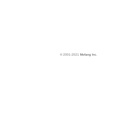
© 2001-2021
Mofang Inc.