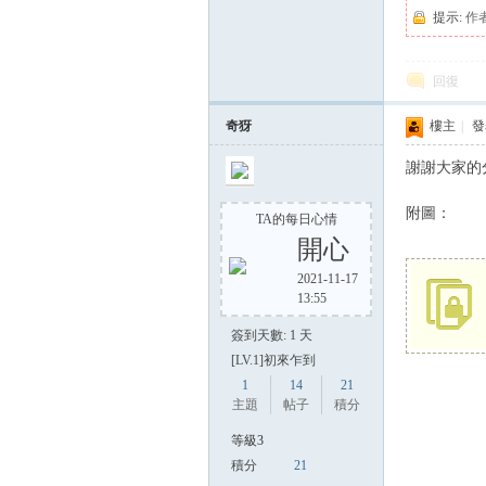
提示:
作
回復
奇犽
樓主
|
發表
謝謝大家的
附圖：
TA的每日心情
開心
2021-11-17
13:55
簽到天數: 1 天
[LV.1]初來乍到
1
14
21
主題
帖子
積分
等級3
積分
21