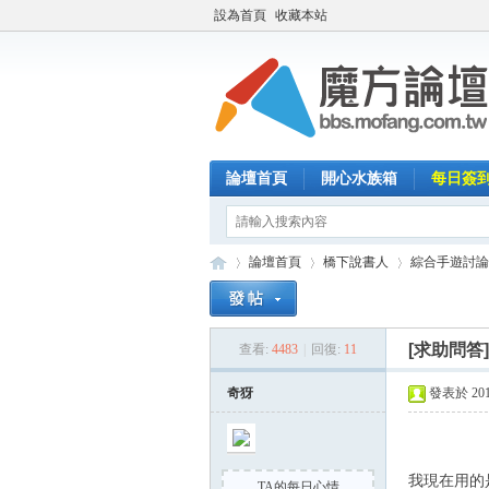
設為首頁
收藏本站
論壇首頁
開心水族箱
每日簽
論壇首頁
橋下說書人
綜合手遊討論
[求助問答
查看:
4483
|
回復:
11
魔
»
›
›
奇犽
發表於 2015-
我現在用的
TA的每日心情