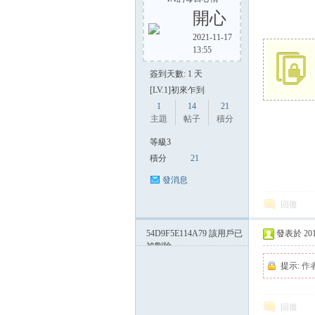
開心
2021-11-17
13:55
方
簽到天數: 1 天
[LV.1]初來乍到
1
14
21
主題
帖子
積分
等級3
積分
21
發消息
網
回復
54D9F5E114A79
該用戶已
發表於 2015-
被刪除
提示:
作
回復