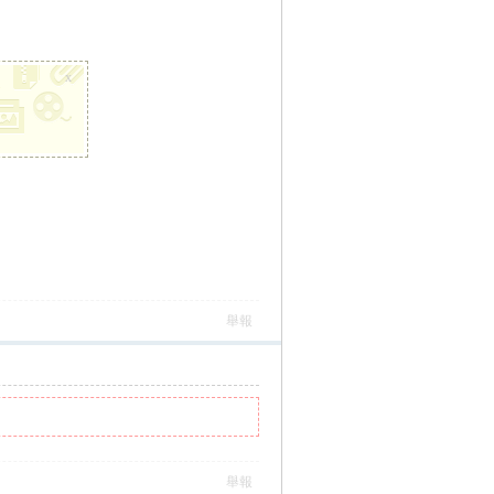
x
舉報
舉報