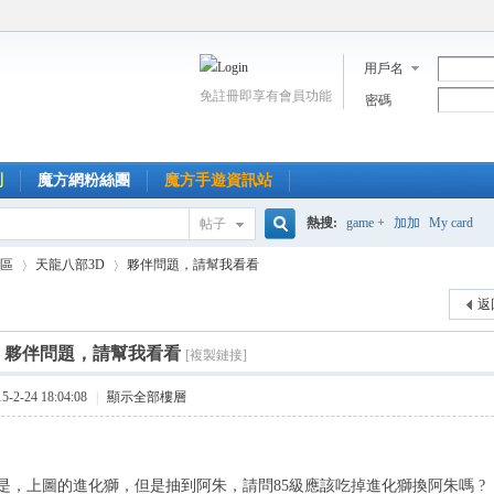
用戶名
免註冊即享有會員功能
密碼
到
魔方網粉絲團
魔方手遊資訊站
熱搜:
game +
加加
My card
帖子
搜
區
天龍八部3D
夥伴問題，請幫我看看
返
索
]
夥伴問題，請幫我看看
[複製鏈接]
›
›
2-24 18:04:08
|
顯示全部樓層
是，上圖的進化獅，但是抽到阿朱，請問85級應該吃掉進化獅換阿朱嗎 ?