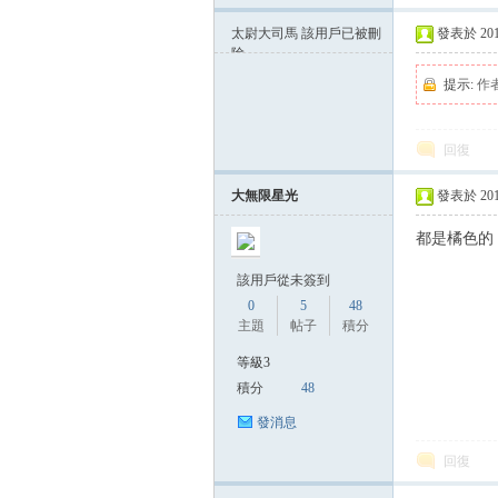
太尉大司馬
該用戶已被刪
發表於 2015-
除
提示:
作
回復
大無限星光
發表於 2015-
都是橘色的
該用戶從未簽到
0
5
48
主題
帖子
積分
等級3
積分
48
發消息
回復