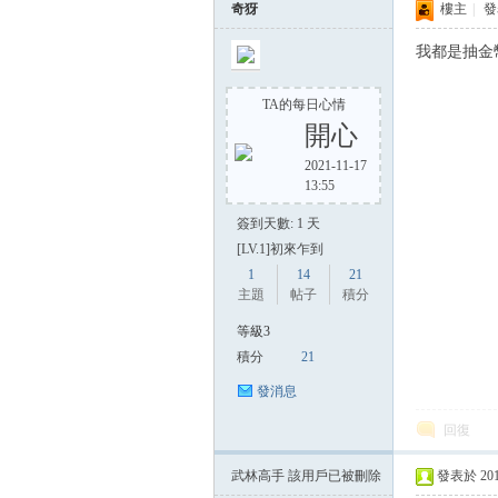
奇犽
樓主
|
發表
我都是抽金
TA的每日心情
開心
2021-11-17
13:55
簽到天數: 1 天
[LV.1]初來乍到
1
14
21
主題
帖子
積分
等級3
積分
21
發消息
回復
武林高手
該用戶已被刪除
發表於 2015-