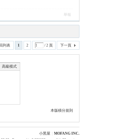
舉報
回列表
1
2
/ 2 頁
下一頁
高級模式
本版積分規則
小黑屋
|
MOFANG INC.