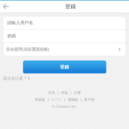
登錄
安全提問(未設置請忽略)
登錄
還沒有註冊？
首頁
|
登錄
|
註冊
簡易版
|
觸屏版
|
電腦版
|
客戶端
© Comsenz Inc.