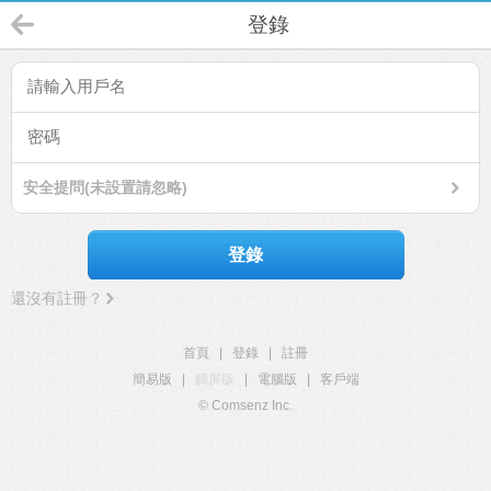
登錄
安全提問(未設置請忽略)
登錄
還沒有註冊？
首頁
|
登錄
|
註冊
簡易版
|
觸屏版
|
電腦版
|
客戶端
© Comsenz Inc.