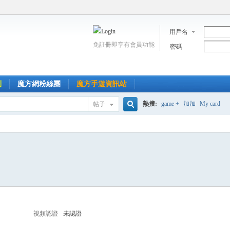
用戶名
免註冊即享有會員功能
密碼
到
魔方網粉絲團
魔方手遊資訊站
熱搜:
game +
加加
My card
帖子
搜
索
視頻認證
未認證