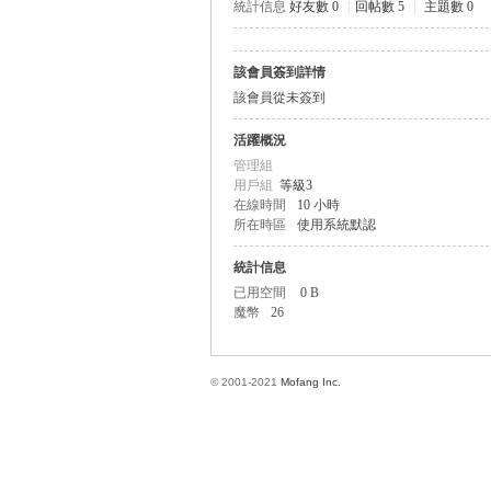
統計信息
好友數 0
|
回帖數 5
|
主題數 0
該會員簽到詳情
方
該會員從未簽到
活躍概況
管理組
用戶組
等級3
在線時間
10 小時
所在時區
使用系統默認
統計信息
已用空間
0 B
網
魔幣
26
© 2001-2021
Mofang Inc.