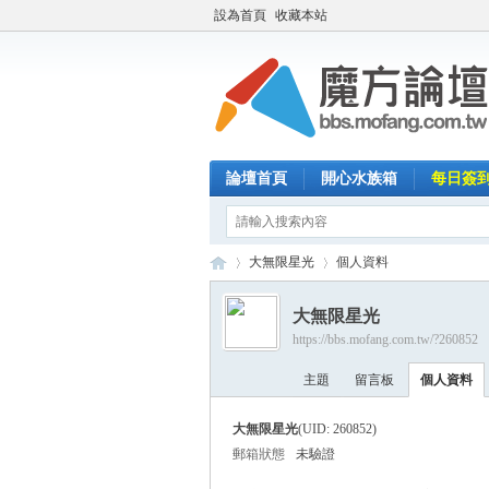
設為首頁
收藏本站
論壇首頁
開心水族箱
每日簽
大無限星光
個人資料
大無限星光
https://bbs.mofang.com.tw/?260852
魔
›
›
主題
留言板
個人資料
大無限星光
(UID: 260852)
郵箱狀態
未驗證