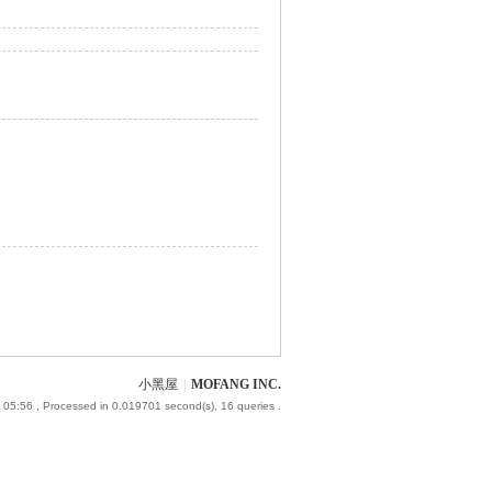
小黑屋
|
MOFANG INC.
 05:56
, Processed in 0.019701 second(s), 16 queries .