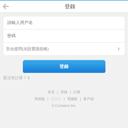
登錄
安全提問(未設置請忽略)
登錄
還沒有註冊？
首頁
|
登錄
|
註冊
簡易版
|
觸屏版
|
電腦版
|
客戶端
© Comsenz Inc.