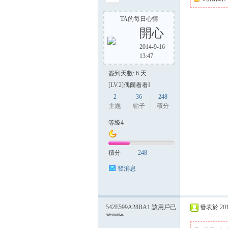
TA的每日心情
開心
方
2014-9-16
13:47
簽到天數: 6 天
[LV.2]偶爾看看I
2
36
248
主題
帖子
積分
等級4
網
積分
248
發消息
542E599A28BA1
該用戶已
發表於 2014-
被刪除