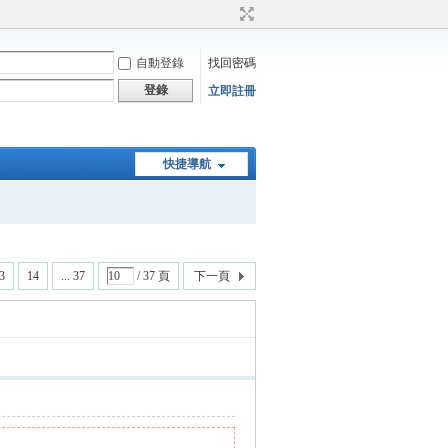
自動登錄
找回密碼
登錄
立即註冊
快捷導航
3
14
... 37
/ 37 頁
下一頁