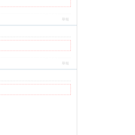
舉報
舉報