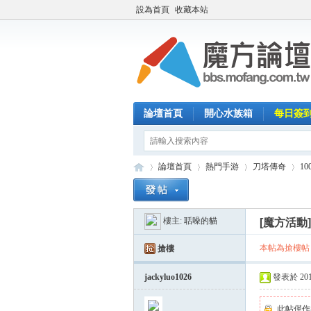
設為首頁
收藏本站
論壇首頁
開心水族箱
每日簽
論壇首頁
熱門手游
刀塔傳奇
1
樓主:
聒噪的貓
[魔方活動
魔
»
›
›
›
本帖為搶樓帖
搶樓
jackyluo1026
發表於 2014-
此帖僅作