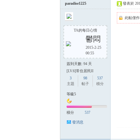
paradise1225
發表於 2014-
此帖僅作
TA的每日心情
鬱悶
2015-2-25
00:55
簽到天數: 94 天
[LV.6]常住居民II
3
98
537
主題
帖子
積分
等級5
積分
537
發消息