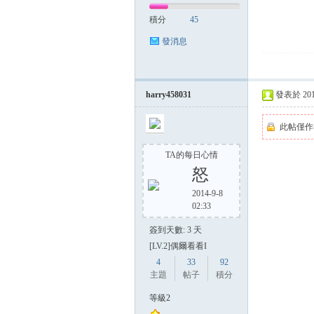
積分
45
發消息
harry458031
發表於 2014-
此帖僅作
TA的每日心情
怒
2014-9-8
02:33
簽到天數: 3 天
[LV.2]偶爾看看I
4
33
92
主題
帖子
積分
等級2