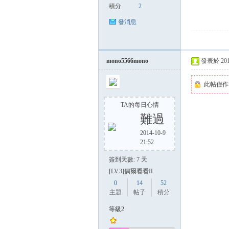
積分
2
發消息
mono5566mono
發表於 2014-
此帖僅作
TA的每日心情
難過
2014-10-9
21:52
簽到天數: 7 天
[LV.3]偶爾看看II
0
14
52
主題
帖子
積分
等級2