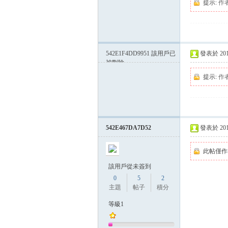
提示:
作
542E1F4DD9951
該用戶已
發表於 2014-
被刪除
提示:
作
542E467DA7D52
發表於 2014-
此帖僅作
該用戶從未簽到
0
5
2
主題
帖子
積分
等級1