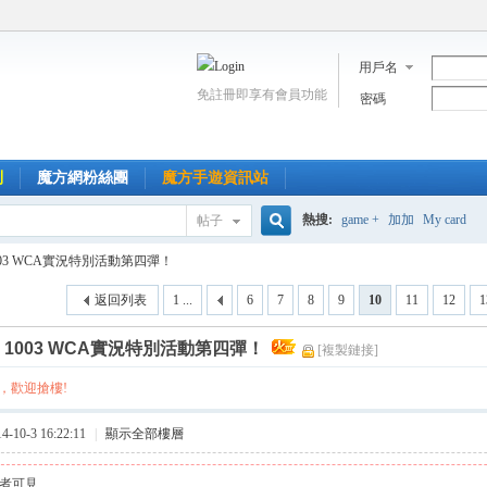
用戶名
免註冊即享有會員功能
密碼
到
魔方網粉絲團
魔方手遊資訊站
熱搜:
game +
加加
My card
帖子
搜
003 WCA實況特別活動第四彈！
返回列表
1 ...
6
7
8
9
10
11
12
1
索
]
1003 WCA實況特別活動第四彈！
[複製鏈接]
，歡迎搶樓!
10-3 16:22:11
|
顯示全部樓層
者可見