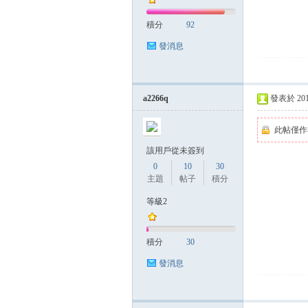
積分
92
發消息
a2266q
發表於 2014-
此帖僅作
該用戶從未簽到
0
10
30
主題
帖子
積分
等級2
積分
30
發消息