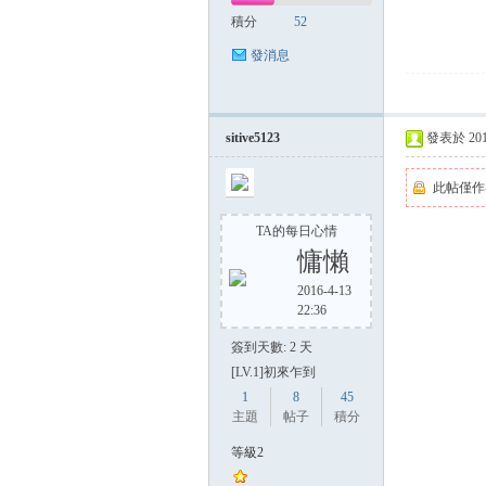
積分
52
發消息
sitive5123
發表於 2014-
此帖僅作
TA的每日心情
慵懶
2016-4-13
22:36
簽到天數: 2 天
[LV.1]初來乍到
1
8
45
主題
帖子
積分
等級2