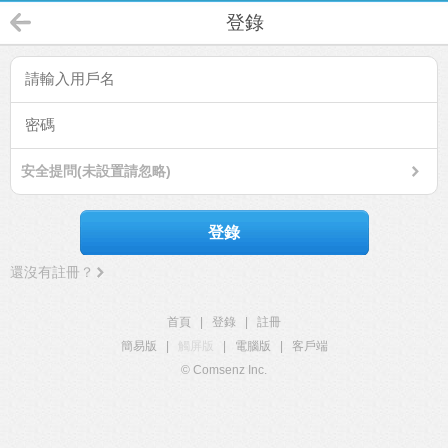
登錄
安全提問(未設置請忽略)
登錄
還沒有註冊？
首頁
|
登錄
|
註冊
簡易版
|
觸屏版
|
電腦版
|
客戶端
© Comsenz Inc.