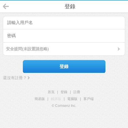
登錄
安全提問(未設置請忽略)
登錄
還沒有註冊？
首頁
|
登錄
|
註冊
簡易版
|
觸屏版
|
電腦版
|
客戶端
© Comsenz Inc.