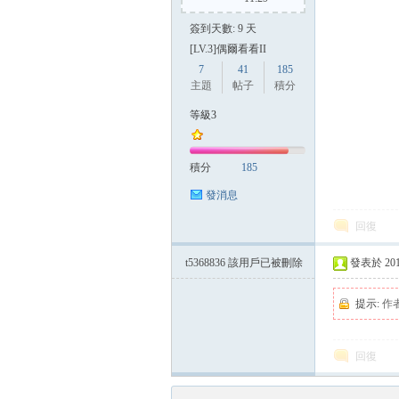
簽到天數: 9 天
[LV.3]偶爾看看II
7
41
185
主題
帖子
積分
等級3
積分
185
發消息
回復
t5368836
該用戶已被刪除
發表於 2014-
提示:
作
回復