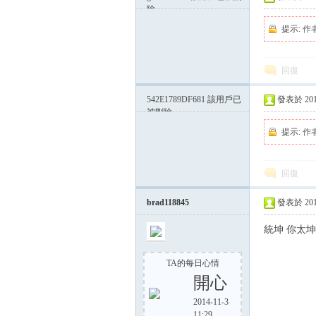
除
提示:
作
回復
542E1789DF681
該用戶已
發表於 2014-
被刪除
提示:
作
回復
brad118845
發表於 2014-
統坤 你太坤
TA的每日心情
開心
2014-11-3
11:29