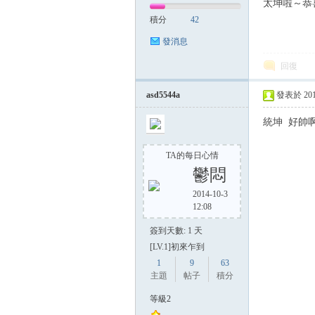
太坤啦～恭
積分
42
發消息
回復
asd5544a
發表於 2014-
統坤 好帥啊
TA的每日心情
鬱悶
2014-10-3
12:08
簽到天數: 1 天
[LV.1]初來乍到
1
9
63
主題
帖子
積分
等級2