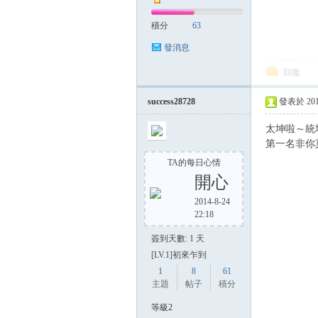
積分
63
發消息
回復
success28728
發表於 2014-
太坤啦～統坤
第一名非你
TA的每日心情
開心
2014-8-24
22:18
簽到天數: 1 天
[LV.1]初來乍到
1
8
61
主題
帖子
積分
等級2