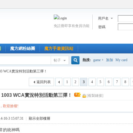
用戶名
免註冊即享有會員功能
密碼
到
魔方網粉絲團
魔方手遊資訊站
熱搜:
game +
加加
My card
帖子
搜
003 WCA實況特別活動第三彈！
返回列表
1
2
3
4
5
6
7
8
索
]
1003 WCA實況特別活動第三彈！
[複製鏈接]
，歡迎搶樓!
10-3 15:07:31
|
顯示全部樓層
常的統神嗎