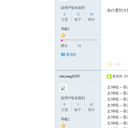
該用戶從未簽到
為什麼到大
0
11
34
主題
帖子
積分
方
等級2
積分
34
發消息
回復
ericyang11537
發表於 2014-
網
太坤啦～恭
太坤啦～恭
該用戶從未簽到
太坤啦～恭
0
5
42
太坤啦～恭
主題
帖子
積分
太坤啦～恭
太坤啦～恭
等級2
太坤啦～恭