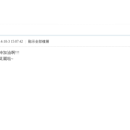
10-3 15:07:42
|
顯示全部樓層
加油啊!!!
莫屬啦~