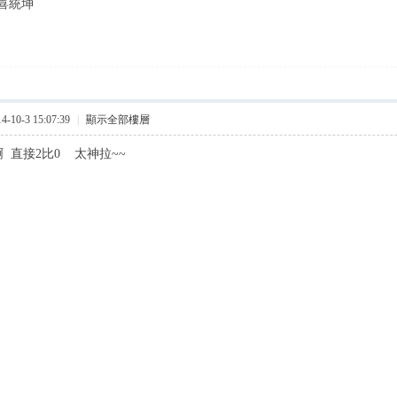
喜統坤
10-3 15:07:39
|
顯示全部樓層
 直接2比0 太神拉~~