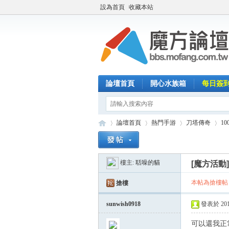
設為首頁
收藏本站
論壇首頁
開心水族箱
每日簽
論壇首頁
熱門手游
刀塔傳奇
1
樓主:
聒噪的貓
[魔方活動
魔
»
›
›
›
本帖為搶樓帖
搶樓
sunwish0918
發表於 2014-
可以還我正