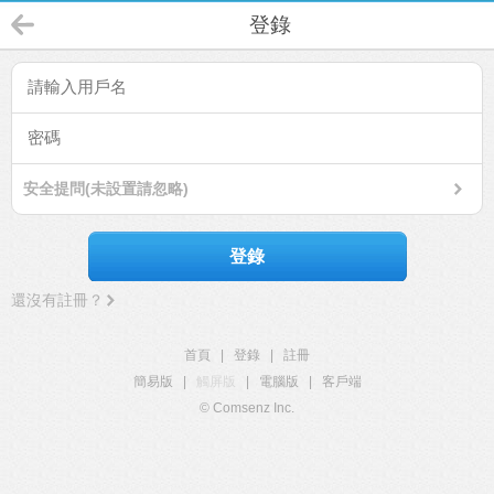
登錄
安全提問(未設置請忽略)
登錄
還沒有註冊？
首頁
|
登錄
|
註冊
簡易版
|
觸屏版
|
電腦版
|
客戶端
© Comsenz Inc.