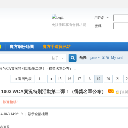
用戶名
免註冊即享有會員功能
密碼
到
魔方網粉絲團
魔方手遊資訊站
熱搜:
game +
加加
My card
帖子
搜
003 WCA實況特別活動第二彈！（得獎名單公布） ...
返回列表
1 ...
15
16
17
18
19
20
21
2
索
]
1003 WCA實況特別活動第二彈！（得獎名單公布）
[複製
，歡迎搶樓!
10-3 14:06:19
|
顯示全部樓層
者可見