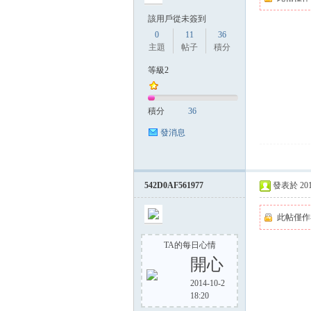
該用戶從未簽到
0
11
36
主題
帖子
積分
方
等級2
積分
36
發消息
542D0AF561977
發表於 2014-
網
此帖僅作
TA的每日心情
開心
2014-10-2
18:20