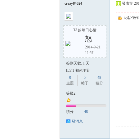
crazy84024
發表於 2014-
此帖僅作
TA的每日心情
怒
2014-9-21
11:57
簽到天數: 1 天
[LV.1]初來乍到
0
5
48
主題
帖子
積分
等級2
積分
48
發消息