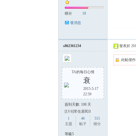
積分
18
發消息
s862361234
發表於 2014-
此帖僅作
TA的每日心情
衰
2015-5-17
22:59
簽到天數: 108 天
[LV.6]常住居民II
1
46
515
主題
帖子
積分
等級5