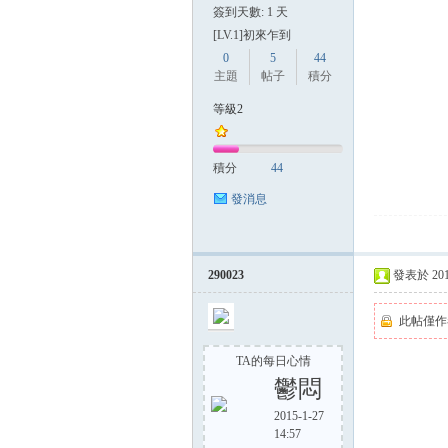
簽到天數: 1 天
[LV.1]初來乍到
0
5
44
主題
帖子
積分
等級2
積分
44
發消息
290023
發表於 2014-
此帖僅作
TA的每日心情
鬱悶
2015-1-27
14:57