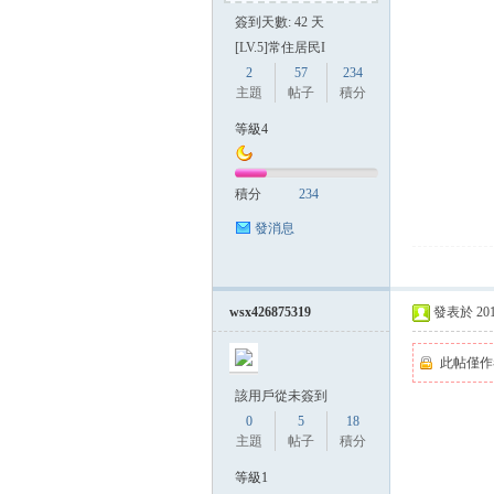
簽到天數: 42 天
[LV.5]常住居民I
2
57
234
主題
帖子
積分
等級4
積分
234
發消息
wsx426875319
發表於 2014-
此帖僅作
該用戶從未簽到
0
5
18
主題
帖子
積分
等級1