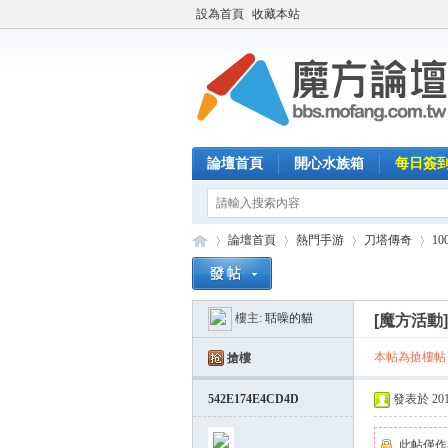
設為首頁
收藏本站
論壇首頁
開心水族箱
每日簽
論壇首頁
熱門手游
刀塔傳奇
1
樓主:
聒噪的貓
[魔方活動
魔
»
›
›
›
本帖為搶樓帖
搶樓
542E174E4CD4D
發表於 2014-
此帖僅作