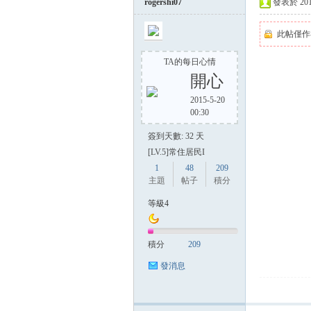
rogershi07
發表於 2014-
此帖僅作
TA的每日心情
開心
2015-5-20
00:30
簽到天數: 32 天
[LV.5]常住居民I
1
48
209
主題
帖子
積分
等級4
積分
209
發消息