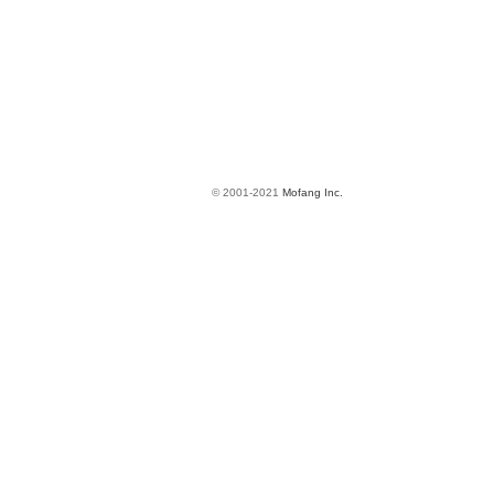
© 2001-2021
Mofang Inc.