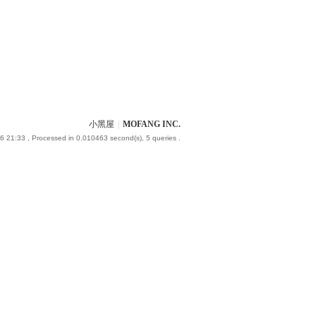
小黑屋
|
MOFANG INC.
6 21:33
, Processed in 0.010463 second(s), 5 queries .