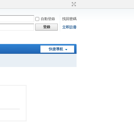
自動登錄
找回密碼
登錄
立即註冊
快捷導航