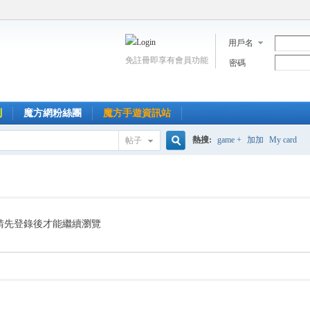
用戶名
免註冊即享有會員功能
密碼
到
魔方網粉絲團
魔方手遊資訊站
熱搜:
game +
加加
My card
帖子
搜
索
請先登錄後才能繼續瀏覽