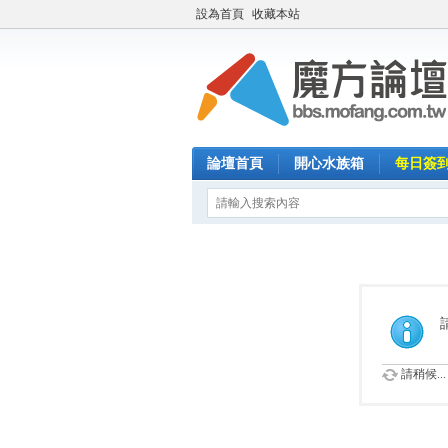
設為首頁
收藏本站
論壇首頁
開心水族箱
每日簽
請稍候...