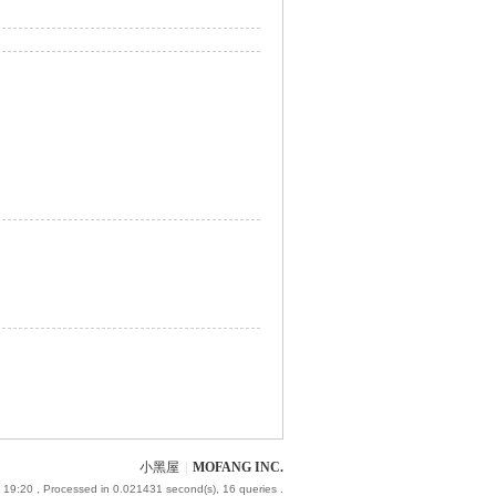
小黑屋
|
MOFANG INC.
 19:20
, Processed in 0.021431 second(s), 16 queries .