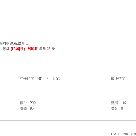
獲得的獎勵為:魔能
1
.
下一等級
[LV.6]常住居民II
還差
28
天 .
註冊時間
2014-9-4 09:53
最後訪問
積分
209
魔能
102
魔鑽
95
魔金
0
GMT+8, 2026-8-9