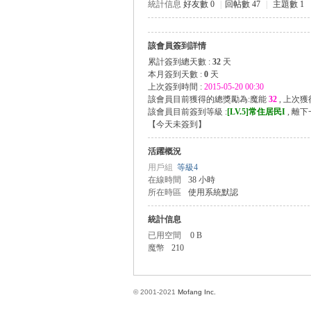
統計信息
好友數 0
|
回帖數 47
|
主題數 1
該會員簽到詳情
方
累計簽到總天數 :
32
天
本月簽到天數 :
0
天
上次簽到時間 :
2015-05-20 00:30
該會員目前獲得的總獎勵為:魔能
32
, 上次
該會員目前簽到等級 :
[LV.5]常住居民I
, 離
【
今天未簽到
】
活躍概況
用戶組
等級4
在線時間
38 小時
所在時區
使用系統默認
網
統計信息
已用空間
0 B
魔幣
210
© 2001-2021
Mofang Inc.