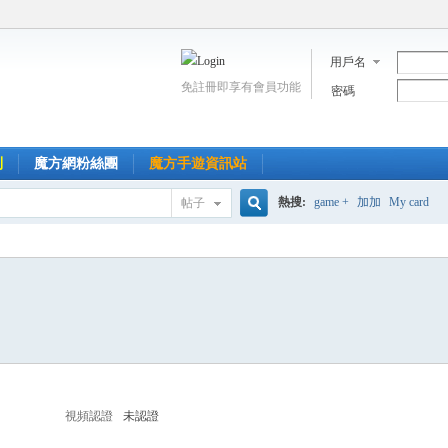
用戶名
免註冊即享有會員功能
密碼
到
魔方網粉絲團
魔方手遊資訊站
熱搜:
game +
加加
My card
帖子
搜
索
視頻認證
未認證