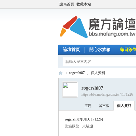
設為首頁
收藏本站
論壇首頁
開心水族箱
每日簽
rogershi07
個人資料
rogershi07
https://bbs.mofang.com.tw/?171226
魔
›
›
主題
留言板
個人資料
rogershi07
(UID: 171226)
郵箱狀態
未驗證