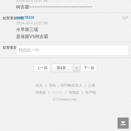
2014-10-3 12:07:46
柯吉霸~~~~~~~~~~~~~~~~~~~~~~~~
andy78110
#
點擊重新加載
20
2014-10-3 12:07:48
今早第三場
是保羅VS柯吉霸
點擊重新加載
上一頁
第4頁
下一頁
首頁
|
登錄
|
用FB帳號登入
|
註冊
簡易版
|
觸屏版
|
電腦版
|
客戶端
© Comsenz Inc.