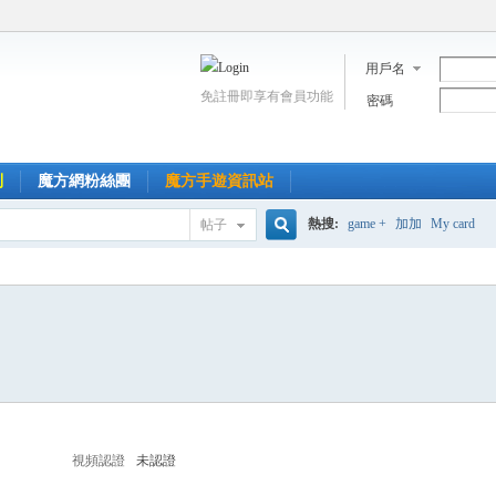
用戶名
免註冊即享有會員功能
密碼
到
魔方網粉絲團
魔方手遊資訊站
熱搜:
game +
加加
My card
帖子
搜
索
視頻認證
未認證