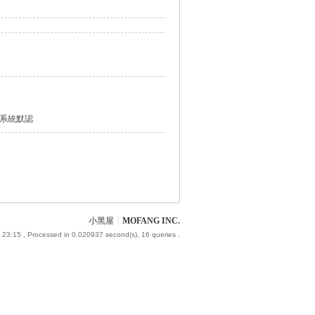
系統默認
小黑屋
|
MOFANG INC.
 23:15
, Processed in 0.020937 second(s), 16 queries .