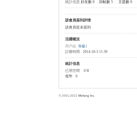
統計信息
好友數 0
|
回帖數 5
|
主題數 0
該會員簽到詳情
方
該會員從未簽到
活躍概況
用戶組
等級1
註冊時間
2014-10-3 11:39
統計信息
已用空間
0 B
魔幣
9
網
© 2001-2021
Mofang Inc.