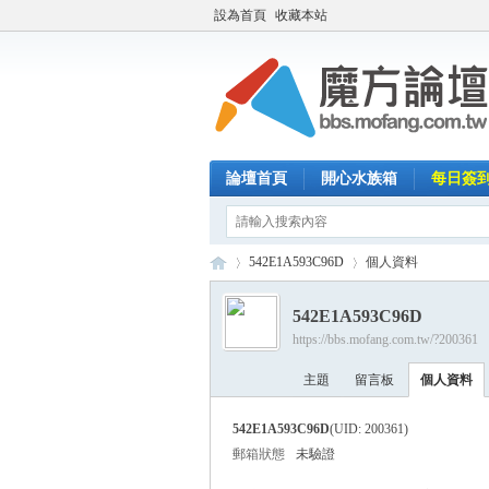
設為首頁
收藏本站
論壇首頁
開心水族箱
每日簽
542E1A593C96D
個人資料
542E1A593C96D
https://bbs.mofang.com.tw/?200361
魔
›
›
主題
留言板
個人資料
542E1A593C96D
(UID: 200361)
郵箱狀態
未驗證