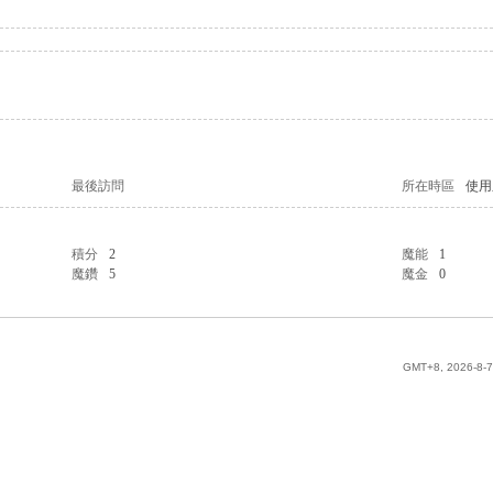
最後訪問
所在時區
使用
積分
2
魔能
1
魔鑽
5
魔金
0
GMT+8, 2026-8-7