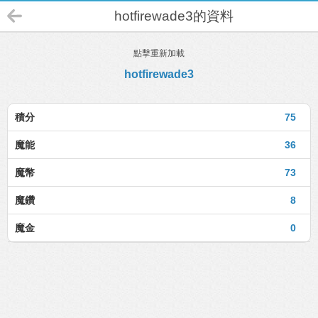
hotfirewade3的資料
點擊重新加載
hotfirewade3
積分
75
魔能
36
魔幣
73
魔鑽
8
魔金
0