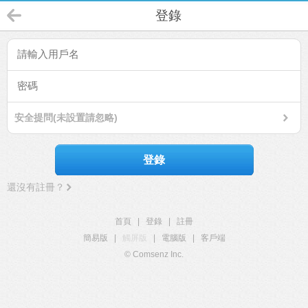
登錄
安全提問(未設置請忽略)
登錄
還沒有註冊？
首頁
|
登錄
|
註冊
簡易版
|
觸屏版
|
電腦版
|
客戶端
© Comsenz Inc.