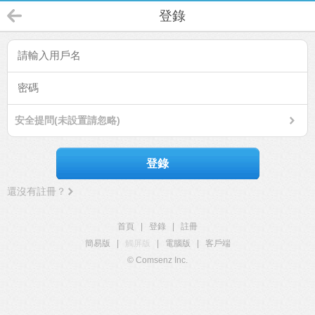
登錄
安全提問(未設置請忽略)
登錄
還沒有註冊？
首頁
|
登錄
|
註冊
簡易版
|
觸屏版
|
電腦版
|
客戶端
© Comsenz Inc.